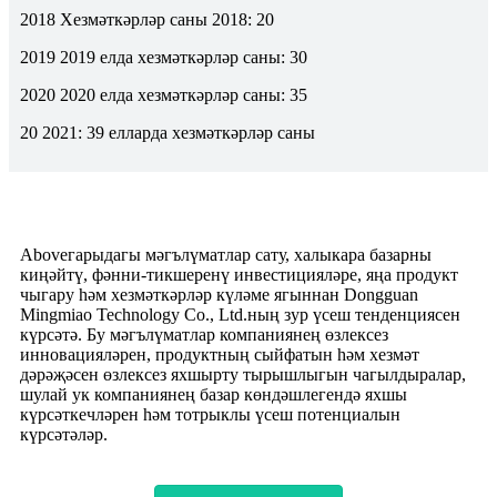
2018 Хезмәткәрләр саны 2018: 20
2019 2019 елда хезмәткәрләр саны: 30
2020 2020 елда хезмәткәрләр саны: 35
20 2021: 39 елларда хезмәткәрләр саны
Aboveгарыдагы мәгълүматлар сату, халыкара базарны
киңәйтү, фәнни-тикшеренү инвестицияләре, яңа продукт
чыгару һәм хезмәткәрләр күләме ягыннан Dongguan
Mingmiao Technology Co., Ltd.ның зур үсеш тенденциясен
күрсәтә. Бу мәгълүматлар компаниянең өзлексез
инновацияләрен, продуктның сыйфатын һәм хезмәт
дәрәҗәсен өзлексез яхшырту тырышлыгын чагылдыралар,
шулай ук ​​компаниянең базар көндәшлегендә яхшы
күрсәткечләрен һәм тотрыклы үсеш потенциалын
күрсәтәләр.