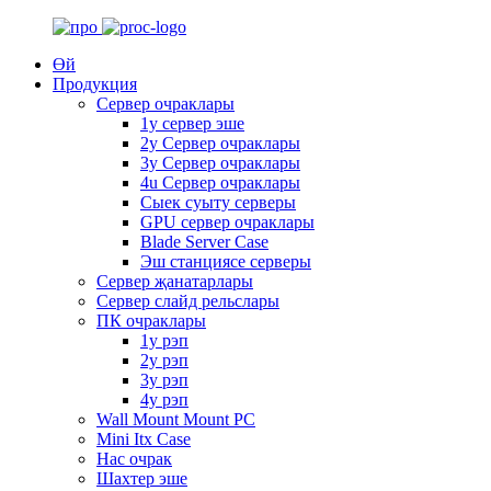
Өй
Продукция
Сервер очраклары
1у сервер эше
2у Сервер очраклары
3у Сервер очраклары
4u Сервер очраклары
Сыек суыту серверы
GPU сервер очраклары
Blade Server Case
Эш станциясе серверы
Сервер җанатарлары
Сервер слайд рельслары
ПК очраклары
1у рэп
2у рэп
3у рэп
4у рэп
Wall Mount Mount PC
Mini Itx Case
Нас очрак
Шахтер эше