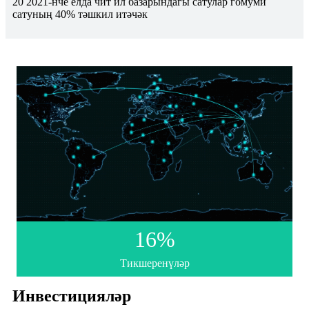
20 2021-нче елда чит ил базарындагы сатулар гомуми
сатуның 40% тәшкил итәчәк
16
%
Тикшеренүләр
Инвестицияләр