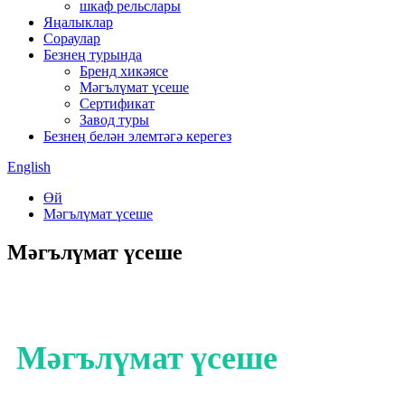
шкаф рельслары
Яңалыклар
Сораулар
Безнең турында
Бренд хикәясе
Мәгълүмат үсеше
Сертификат
Завод туры
Безнең белән элемтәгә керегез
English
Өй
Мәгълүмат үсеше
Мәгълүмат үсеше
Мәгълүмат үсеше