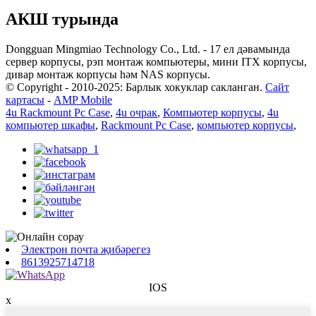
АКШ турында
Dongguan Mingmiao Technology Co., Ltd. - 17 ел дәвамында
сервер корпусы, рэп монтаж компьютеры, мини ITX корпусы,
дивар монтаж корпусы һәм NAS корпусы.
© Copyright - 2010-2025: Барлык хокуклар сакланган.
Сайт
картасы
-
AMP Mobile
4u Rackmount Pc Case
,
4u очрак
,
Компьютер корпусы
,
4u
компьютер шкафы
,
Rackmount Pc Case
,
компьютер корпусы
,
Электрон почта җибәрегез
8613925714718
IOS
x