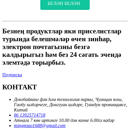
БЕЛӘН БЕЛӘН
Безнең продуктлар яки приселистлар
турында белешмәләр өчен зинһар,
электрон почтагызны безгә
калдырыгыз һәм без 24 сәгать эчендә
элемтәдә торырбыз.
Подписка
КОНТАКТ
Донгбайванг фән һәм технология паркы, Чуанцин юлы,
Гаобу шәһәрчеге, Донггуан шәһәре, Гуандун провинциясе,
Китай
86 13925714718
Атнага 7 көн иртәнге 10.00 дән кичке 6.00гә кадәр
mingmiao1688@gmail.com