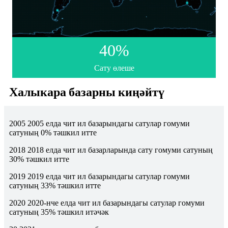
40
%
Сату өлеше
Халыкара базарны киңәйтү
2005 2005 елда чит ил базарындагы сатулар гомуми
сатуның 0% тәшкил итте
2018 2018 елда чит ил базарларында сату гомуми сатуның
30% тәшкил итте
2019 2019 елда чит ил базарындагы сатулар гомуми
сатуның 33% тәшкил итте
2020 2020-нче елда чит ил базарындагы сатулар гомуми
сатуның 35% тәшкил итәчәк