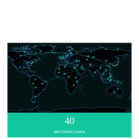
Dongguan Mingmiao Technology Co., Ltd. компаниясенең
соңгы елларда күрсәткечләренең санлы үсеше:
40
миллион юань