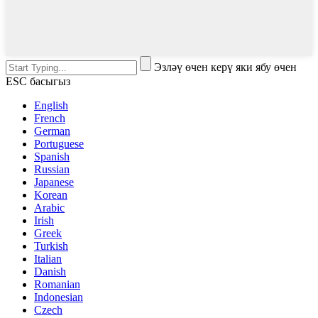
Эзләү өчен керү яки ябу өчен
ESC басыгыз
English
French
German
Portuguese
Spanish
Russian
Japanese
Korean
Arabic
Irish
Greek
Turkish
Italian
Danish
Romanian
Indonesian
Czech