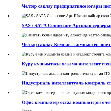
Челтәр саклау предприятиясе югары инте
SAS / SATA Connectore Артплан серверын
Челтәр саклау Компакт компьютер эше сән
Күрү кушымтасы ясалма интеллект стена
Индустриаль интеллектуаль контроль сте
Офис компьютер өстәл компьютеры өчен 