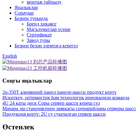
монтаж тайпылу
Яңалыклар
Сораулар
Безнең турында
Бренд хикәясе
Мәгълүматлар үсеше
Сертификат
Завод туры
Безнең белән элемтәгә керегез
English
Соңгы яңалыклар
2u-350T алюминий панел панеле-шасси продукт кертү
Искиткеч, оптимистик һәм технологик инновацион команда
4U 24 каты диск Соры сервер шасси кереш сүз
Манара эш станциясенең заявкасы сценарийлары серверы шасс
Продукция кертү: 2U су суытылган сервер шасси
Өстенлек