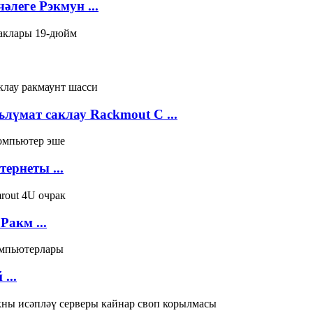
әлеге Рэкмун ...
үмат саклау Rackmout C ...
ернеты ...
акм ...
...