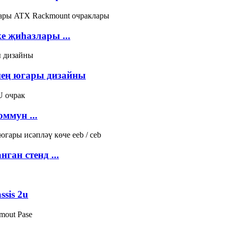
 җиһазлары ...
ең югары дизайны
ммун ...
ган стенд ...
sis 2u