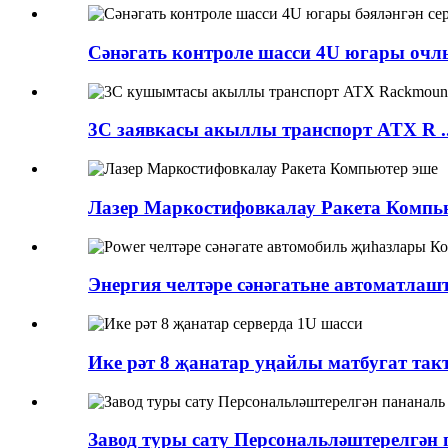
Сәнәгать контроле шасси 4U югары очлы 
3С заявкасы акыллы транспорт ATX R ..
Лазер Маркостифовкалау Ракета Компь
Энергия челтәре сәнәгатьне автоматла
Ике рәт 8 җанатар уңайлы матбугат такт
Завод туры сату Персональләштерелгән па