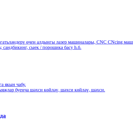
гатьләндерү өчен алдынгы лазер машиналары, CNC CNcing машин
, сандбикинг, сыек / порошика басу һ.б.
а якын чабу.
яҗлар буенча шәхси көйләү, шәхси көйләү, шәхси.
нда