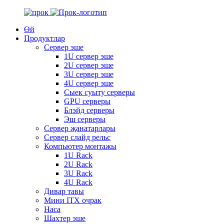
Өй
Продуктлар
Сервер эше
1U сервер эше
2U сервер эше
3U сервер эше
4U сервер эше
Сыек суыту серверы
GPU серверы
Блэйд серверы
Эш серверы
Сервер җанатарлары
Сервер слайд рельс
Компьютер монтажы
1U Rack
2U Rack
3U Rack
4U Rack
Дивар тавы
Мини ITX очрак
Наса
Шахтер эше