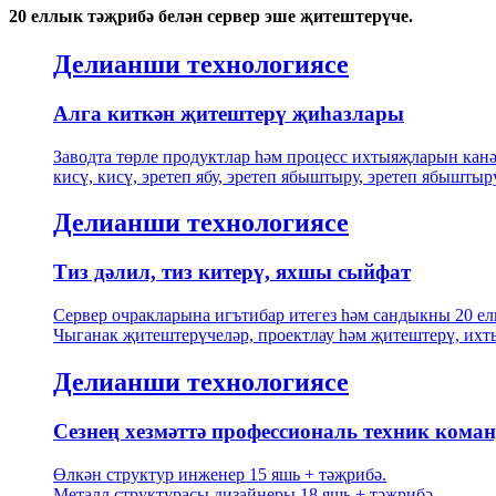
20 еллык тәҗрибә белән сервер эше җитештерүче.
Делианши технологиясе
Алга киткән җитештерү җиһазлары
Заводта төрле продуктлар һәм процесс ихтыяҗларын канә
кисү, кисү, эретеп ябу, эретеп ябыштыру, эретеп ябыштыру
Делианши технологиясе
Тиз дәлил, тиз китерү, яхшы сыйфат
Сервер очракларына игътибар итегез һәм сандыкны 20 елг
Чыганак җитештерүчеләр, проектлау һәм җитештерү, ихты
Делианши технологиясе
Сезнең хезмәттә профессиональ техник кома
Өлкән структур инженер 15 яшь + тәҗрибә.
Металл структурасы дизайнеры 18 яшь + тәҗрибә.