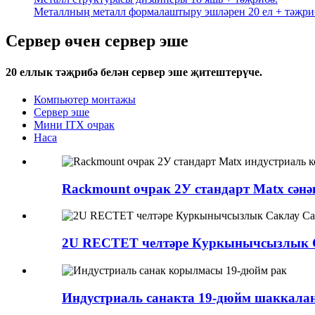
Металлның металл формалаштыру эшләрен 20 ел + тәҗри
Сервер өчен сервер эше
20 еллык тәҗрибә белән сервер эше җитештерүче.
Компьютер монтажы
Сервер эше
Мини ITX очрак
Наса
Rackmount очрак 2У стандарт Matx сәнәг
2U RECTET челтәре Куркынычсызлык Са
Индустриаль санакта 19-дюйм шаккаланг