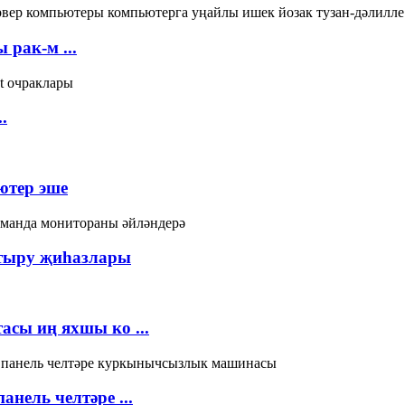
рак-м ...
.
ютер эше
штыру җиһазлары
асы иң яхшы ко ...
нель челтәре ...