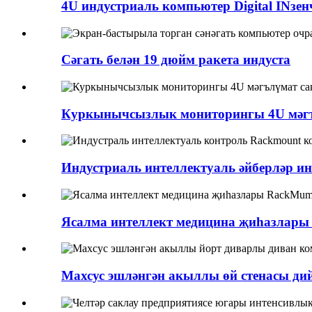
4U индустриаль компьютер Digital INзенч
Сәгать белән 19 дюйм ракета индуста
Куркынычсызлык мониторингы 4U мәгъл
Индустриаль интеллектуаль әйберләр инт
Ясалма интеллект медицина җиһазлары Р
Махсус эшләнгән акыллы өй стенасы дий 