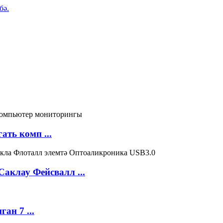
бә.
ать комп ...
клау Фейсвалл ...
ан 7 ...