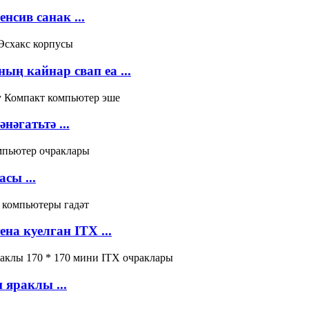
нсив санак ...
ың кайнар свап ea ...
әгатьтә ...
сы ...
на куелган ITX ...
яраклы ...