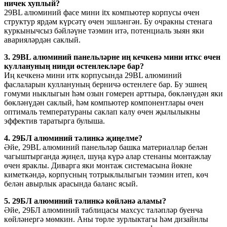
ничек хуплый?
29BL алюминий фасе мини itx компьютер корпусы өчен
структур ярдәм күрсәтү өчен эшләнгән. Бу очракны стенага
куркынычсыз бәйләүне тәэмин итә, потенциаль зыян яки
аварияләрдән саклый.
3. 29BL алюминий панельләрне иң кечкенә мини иткс өчен
куллануның нинди өстенлекләре бар?
Иң кечкенә мини итк корпусында 29BL алюминий
фаслаларын куллануның берничә өстенлеге бар. Бу эшнең
гомуми ныклыгын һәм озын гомерен арттыра, бөкләнүдән яки
бөкләнүдән саклый, һәм компьютер компонентлары өчен
оптималь температураны саклап калу өчен җылылыкны
эффектив таратырга булыша.
4. 29БЛ алюминий тәлинкә җиңелме?
Әйе, 29BL алюминий панельләр башка материаллар белән
чагыштырганда җиңел, шуңа күрә алар стенаны монтажлау
өчен яраклы. Диварга яки монтаж системасына йөкне
киметкәндә, корпусның тотрыклылыгын тәэмин итеп, көч
белән авырлык арасында баланс ясый.
5. 29БЛ алюминий тәлинкә көйләнә аламы?
Әйе, 29БЛ алюминий таблицасы махсус таләпләр буенча
көйләнергә мөмкин. Аны төрле зурлыктагы һәм дизайнлы