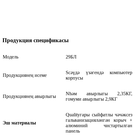
Продукция спецификасы
Модель
29БЛ
S
сәүдә үзәгендә компьютер
Продукциянең исеме
корпусы
N
һәм авырлыгы 2,35КГ,
Продукциянең авырлыгы
гомуми авырлыгы 2,9КГ
Qualityгары сыйфатлы чәчәксез
гальванизацияләнгән корыч +
Эш материалы
алюминий чистартылган
панель