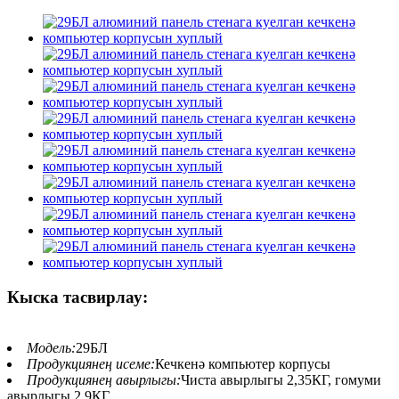
Кыска тасвирлау:
Модель:
29БЛ
Продукциянең исеме:
Кечкенә компьютер корпусы
Продукциянең авырлыгы:
Чиста авырлыгы 2,35КГ, гомуми
авырлыгы 2,9КГ