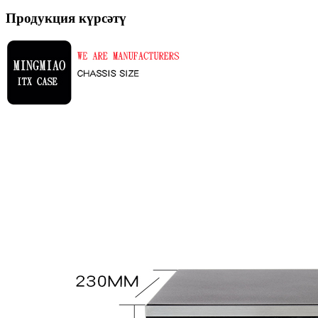
Продукция күрсәтү