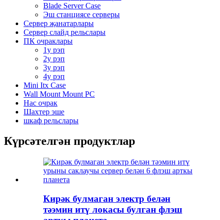
Blade Server Case
Эш станциясе серверы
Сервер җанатарлары
Сервер слайд рельслары
ПК очраклары
1у рэп
2у рэп
3у рэп
4у рэп
Mini Itx Case
Wall Mount Mount PC
Нас очрак
Шахтер эше
шкаф рельслары
Күрсәтелгән продуктлар
Кирәк булмаган электр белән
тәэмин итү локасы булган флэш