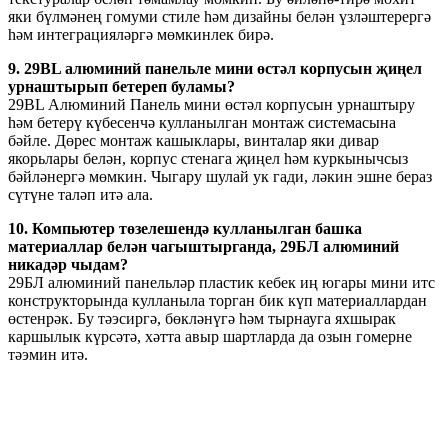
яки бүлмәнең гомуми стиле һәм дизайны белән үзләштерергә
һәм интеграцияләргә мөмкинлек бирә.
9. 29BL алюминий панельле мини өстәл корпусын җиңел
урнаштырып бетереп буламы?
29BL Алюминий Панель мини өстәл корпусын урнаштыру
һәм бетерү күбесенчә кулланылган монтаж системасына
бәйле. Дөрес монтаж кашыклары, винталар яки дивар
якорьлары белән, корпус стенага җиңел һәм куркынычсыз
бәйләнергә мөмкин. Чыгару шулай ук ​​гади, ләкин эшне бераз
сүтүне таләп итә ала.
10. Компьютер төзелешендә кулланылган башка
материаллар белән чагыштырганда, 29БЛ алюминий
никадәр чыдам?
29БЛ алюминий панельләр пластик кебек иң югары мини итс
конструкторында кулланыла торган бик күп материаллардан
өстенрәк. Бу тәэсиргә, бөкләнүгә һәм тырнауга яхшырак
каршылык күрсәтә, хәтта авыр шартларда да озын гомерне
тәэмин итә.