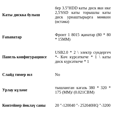
бер 3.5''HDD каты диск яки ике
2,5'SSD каты торышлы каты
Каты дискка булыш
диск урнаштырырга мөмкин
(өстәмә)
Фронт 1 8015 җанатар (80 * 80
Fanанатар
* 15ММ)
USB2.0 * 2 \ электр сүндергеч
Панель конфигурациясе
*
-
Көч күрсәткече * 1 \ каты
диск күрсәткече * 1
Слайд тимер юл
No
тышланган кәгазь 380 * 320 *
Урлау күләме
175 (ММ)
/
(0.
021
CBM)
Контейнер йөкләү саны
20 "
-
1200
40 "
-
2520
40HQ "
-
3200