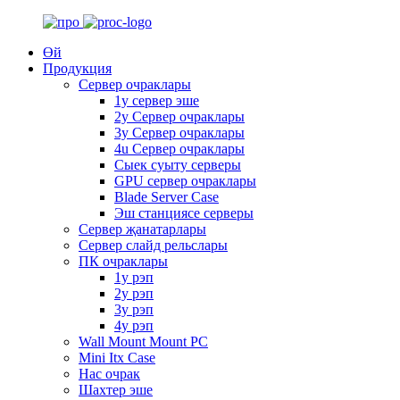
Өй
Продукция
Сервер очраклары
1у сервер эше
2у Сервер очраклары
3у Сервер очраклары
4u Сервер очраклары
Сыек суыту серверы
GPU сервер очраклары
Blade Server Case
Эш станциясе серверы
Сервер җанатарлары
Сервер слайд рельслары
ПК очраклары
1у рэп
2у рэп
3у рэп
4у рэп
Wall Mount Mount PC
Mini Itx Case
Нас очрак
Шахтер эше