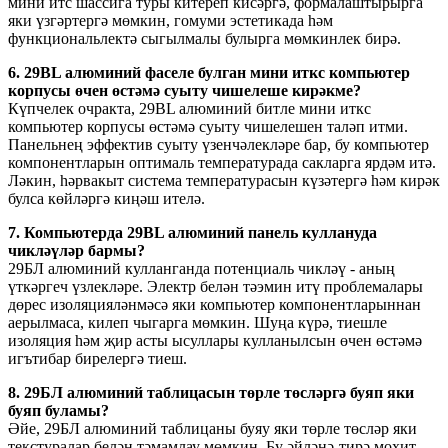
мини итс шассига туры китереп кисәргә, формалаштырырга
яки үзгәртергә мөмкин, гомуми эстетикада һәм
функциональлектә сыгылмалы булырга мөмкинлек бирә.
6. 29BL алюминий фаселе булган мини иткс компьютер
корпусы өчен өстәмә суыту чишелеше кирәкме?
Күпчелек очракта, 29BL алюминий битле мини иткс
компьютер корпусы өстәмә суыту чишелешен таләп итми.
Панельнең эффектив суыту үзенчәлекләре бар, бу компьютер
компонентларын оптималь температурада сакларга ярдәм итә.
Ләкин, һәрвакыт система температурасын күзәтергә һәм кирәк
булса көйләргә киңәш ителә.
7. Компьютерда 29BL алюминий панель куллануда
чикләүләр бармы?
29БЛ алюминий кулланганда потенциаль чикләү - аның
үткәргеч үзлекләре. Электр белән тәэмин итү проблемалары
дөрес изоляцияләнмәсә яки компьютер компонентларыннан
аерылмаса, килеп чыгарга мөмкин. Шуңа күрә, тиешле
изоляция һәм җир асты ысуллары кулланылсын өчен өстәмә
игътибар бирелергә тиеш.
8. 29БЛ алюминий таблицасын төрле төсләргә буяп яки
буяп буламы?
Әйе, 29БЛ алюминий таблицаны буяу яки төрле төсләр яки
текстуралар белән тәмамлау мөмкин. Бу әйләнә-тирә мохит