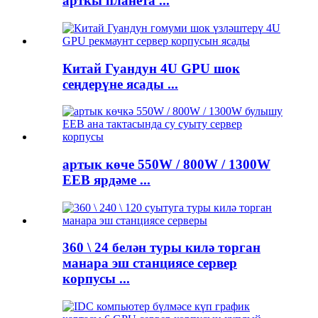
арткы планета ...
Китай Гуандун 4U GPU шок
сеңдерүне ясады ...
артык көче 550W / 800W / 1300W
EEB ярдәме ...
360 \ 24 белән туры килә торган
манара эш станциясе сервер
корпусы ...