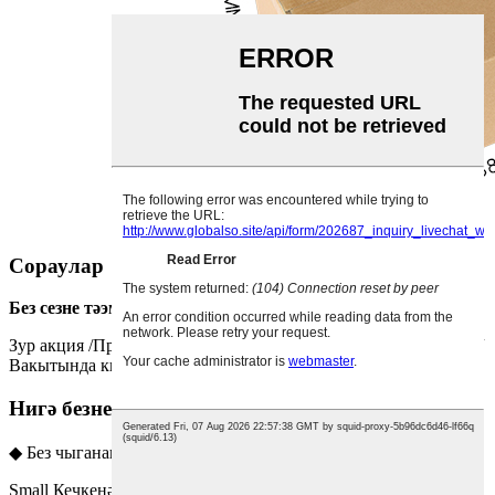
Сораулар
Без сезне тәэмин итәбез:
Зур акция /
Профессиональ сыйфат контроле / G.
оод упаковка /
Вакытында китерегез.
Нигә безне сайларга?
◆ Без чыганак заводы,
Small Кечкенә партияне үзләштерүгә булышу,