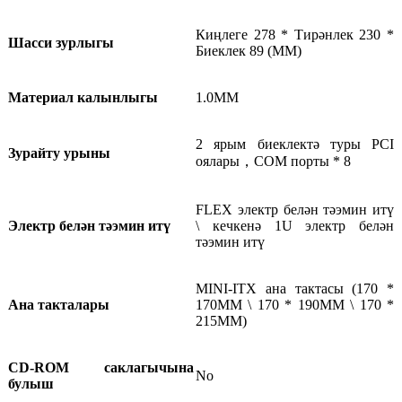
Киңлеге 278 * Тирәнлек 230 *
Шасси зурлыгы
Биеклек 89 (ММ)
Материал калынлыгы
1.0ММ
2 ярым биеклектә туры PCI
Зурайту урыны
оялары
，
COM порты * 8
FLEX электр белән тәэмин итү
Электр белән тәэмин итү
\ кечкенә 1U электр белән
тәэмин итү
MINI-ITX ана тактасы (170 *
Ана такталары
170ММ \ 170 * 190ММ \ 170 *
215ММ)
CD-ROM саклагычына
No
булыш