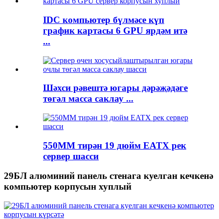
IDC компьютер бүлмәсе күп
график картасы 6 GPU ярдәм итә
...
Шәхси рәвештә югары дәрәҗәдәге
төгәл масса саклау ...
550ММ тирән 19 дюйм EATX рек
сервер шасси
29БЛ алюминий панель стенага куелган кечкенә
компьютер корпусын хуплый