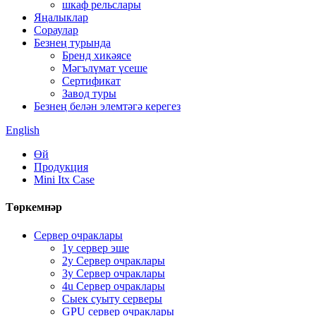
шкаф рельслары
Яңалыклар
Сораулар
Безнең турында
Бренд хикәясе
Мәгълүмат үсеше
Сертификат
Завод туры
Безнең белән элемтәгә керегез
English
Өй
Продукция
Mini Itx Case
Төркемнәр
Сервер очраклары
1у сервер эше
2у Сервер очраклары
3у Сервер очраклары
4u Сервер очраклары
Сыек суыту серверы
GPU сервер очраклары