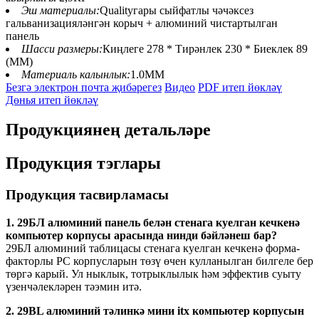
Эш материалы:
Qualityгары сыйфатлы чәчәксез
гальванизацияләнгән корыч + алюминий чистартылган
панель
Шасси размеры:
Киңлеге 278 * Тирәнлек 230 * Биеклек 89
(ММ)
Материаль калынлык:
1.0ММ
Безгә электрон почта җибәрегез
Видео
PDF итеп йөкләү
Дөнья итеп йөкләү
Продукциянең детальләре
Продукция тэглары
Продукция тасвирламасы
1. 29БЛ алюминий панель белән стенага куелган кечкенә
компьютер корпусы арасында нинди бәйләнеш бар?
29БЛ алюминий таблицасы стенага куелган кечкенә форма-
факторлы PC корпусларын төзү өчен кулланылган билгеле бер
төргә карый. Ул ныклык, тотрыклылык һәм эффектив суыту
үзенчәлекләрен тәэмин итә.
2. 29BL алюминий тәлинкә мини itx компьютер корпусын